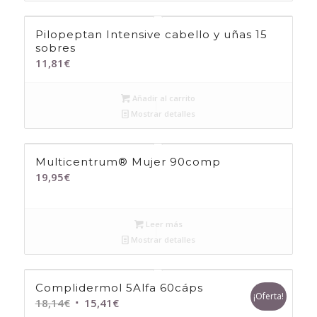
Pilopeptan Intensive cabello y uñas 15
sobres
11,81
€
Añadir al carrito
Mostrar detalles
Multicentrum® Mujer 90comp
19,95
€
Leer más
Mostrar detalles
Complidermol 5Alfa 60cáps
¡Oferta!
El
El
18,14
€
15,41
€