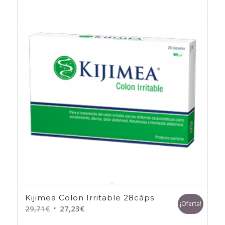
Kijimea Colon Irritable 28cáps
¡Oferta!
El
El
29,71
€
27,23
€
precio
precio