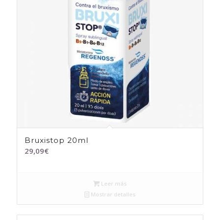
Bruxistop 20ml
29,09
€
Leer más
Mostrar detalles