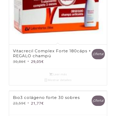
Vitacrecil Complex Forte 180cáps +
¡Oferta!
REGALO champú
El
El
30,86
€
29,05
€
precio
precio
original
actual
Leer más
era:
es:
Mostrar detalles
30,86€.
29,05€.
Bio3 colágeno forte 30 sobres
¡Oferta!
El
El
23,59
€
21,77
€
precio
precio
original
actual