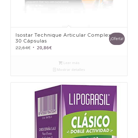
Isostar Technique Articular Complex
¡Oferta!
30 Cápsulas
El
El
22,64
€
20,86
€
precio
precio
original
actual
Leer más
era:
es:
Mostrar detalles
22,64€.
20,86€.