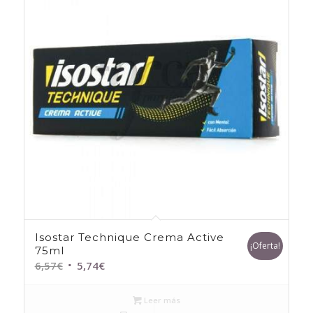
Isostar Technique Crema Active
¡Oferta!
75ml
El
El
6,57
€
5,74
€
precio
precio
original
actual
Leer más