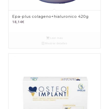
Epa-plus colageno+hialuronico 420g
18,14
€
Leer más
Mostrar detalles