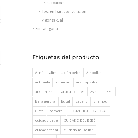
Preservativos
Test embarazo/ovulación
Vigor sexual
Sin categoría
Etiquetas del producto
Acné
alimentación bebe
Ampollas
anticaida
antiedad
arkocapsulas
arkopharma
articulaciones
Avene
BE+
Bella aurora
Bucal
cabello
champú
Cinfa
corporal
COSMÉTICA CORPORAL
cuidado bebé
CUIDADO DEL BEBÉ
cuidado facial
cuidado muscular