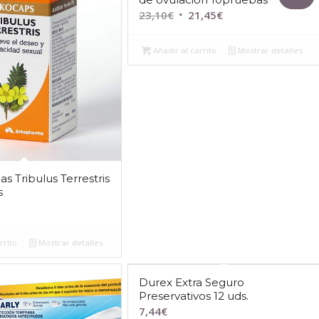
El
El
23,10
€
21,45
€
precio
precio
original
actual
Añadir al carrito
Mostrar detalles
era:
es:
23,10€.
21,45€.
s Tribulus Terrestris
s
rrito
Mostrar detalles
Durex Extra Seguro
Preservativos 12 uds.
7,44
€