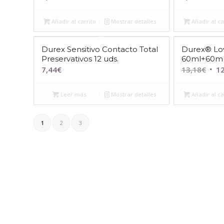
Añadir al carrito
Mostrar detalles
Añadir al ca
Durex Sensitivo Contacto Total
Durex® Lo
Preservativos 12 uds.
60ml+60m
El
7,44
€
13,18
€
12
prec
orig
Leer más
Mostrar detalles
Añadir al ca
era:
13,1
1
2
3