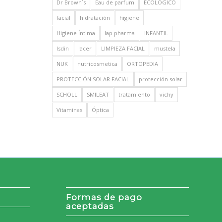
Dr Brown´s
Eau de parfum
ECOLOGICO
facial
hidratación
higiene
Higiene Íntima
Iap pharma
INFANTIL
Isdin
lacer
LIMPIEZA FACIAL
mustela
NUK
nutricosmetica
ORTOPEDIA
PROTECCIÓN SOLAR FACIAL
protección solar
SCHOLL
SMILEAT
tratamiento
vichy
Vitaminas
Óptica
Formas de pago
aceptadas