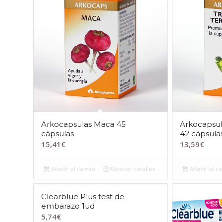
Arkocapsulas Maca 45
Arkocapsula
cápsulas
42 cápsula
15,41
€
13,59
€
Añadir al carrito
Mostrar detalles
Añadir al ca
Clearblue Plus test de
embarazo 1ud
5,74
€