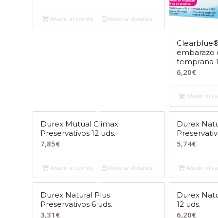
Añadir al carrito
Mostrar detalles
Clearblue®
embarazo 
temprana 
6,20
€
Añadir al ca
Durex Mutual Climax
Durex Natu
Preservativos 12 uds.
Preservativ
7,85
€
5,74
€
Añadir al carrito
Mostrar detalles
Añadir al ca
Durex Natural Plus
Durex Natu
Preservativos 6 uds.
12 uds.
3,31
€
6,20
€