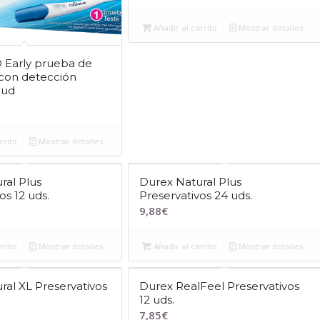
Añadir al carrito
Mostrar detalles
 Early prueba de
con detección
1ud
rrito
Mostrar detalles
ral Plus
Durex Natural Plus
os 12 uds.
Preservativos 24 uds.
9,88
€
rrito
Mostrar detalles
Añadir al carrito
Mostrar detalles
ral XL Preservativos
Durex RealFeel Preservativos
12 uds.
7,85
€