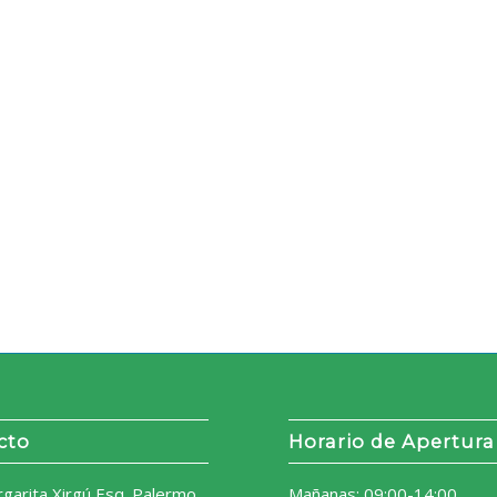
cto
Horario de Apertura
rgarita Xirgú Esq. Palermo
Mañanas: 09:00-14:00