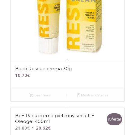
Bach Rescue crema 30g
10,70
€
Leer más
Mostrar detalles
Be+ Pack crema piel muy seca 1l +
¡Oferta!
Oleogel 400ml
El
El
21,89
€
20,62
€
precio
precio