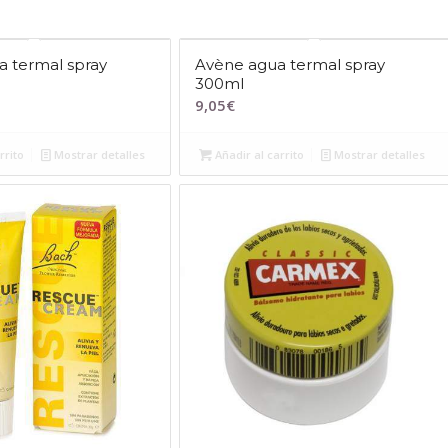
 termal spray
Avène agua termal spray
300ml
9,05
€
rrito
Mostrar detalles
Añadir al carrito
Mostrar detalles