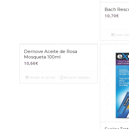
Bach Resc
10,70
€
Leer má
Dernove Aceite de Rosa
Mosqueta 100ml
10,66
€
Añadir al carrito
Mostrar detalles