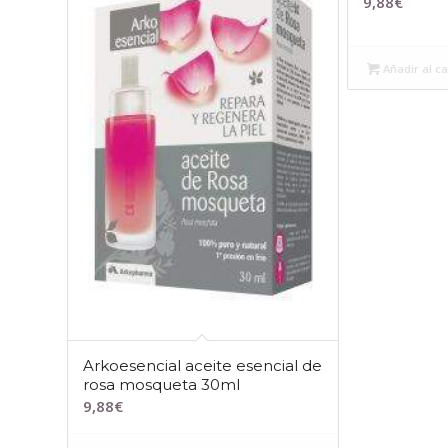
9,88
€
Añadir al ca
Arkoesencial aceite esencial de
rosa mosqueta 30ml
9,88
€