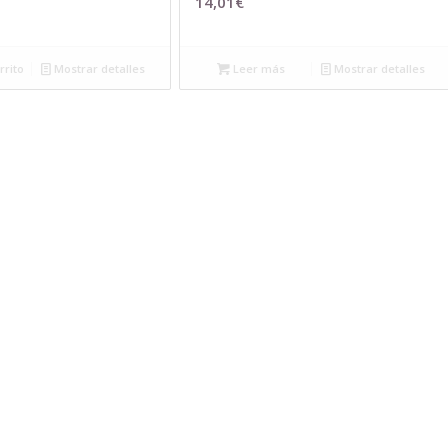
14,01
€
rrito
Mostrar detalles
Leer más
Mostrar detalles