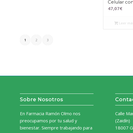
Celular co
47,07
€
Leer má
1
2
3
Sobre Nosotros
Conta
En Farmacia Ramón Olmo nos
Calle Ma
preocupamos por tu salud y
(Zaidín)
bienestar. Siempre trabajando para
18007 G