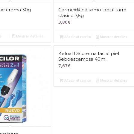
ue crema 30g
Carmex® bálsamo labial tarro
clásico 7,5g
3,80
€
s
Mostrar detalles
Añadir al carrito
Mostrar detalles
Kelual DS crema facial piel
Seboescamosa 40ml
7,67
€
Añadir al carrito
Mostrar detalles