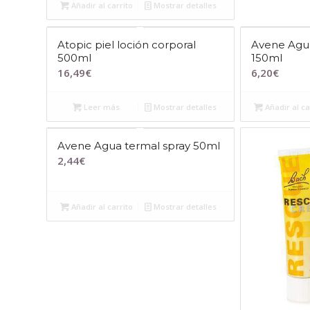
Añadir al carrito
Mostrar detalles
Atopic piel loción corporal
Avene Agua
500ml
150ml
16,49
€
6,20
€
Leer más
Mostrar detalles
Añadir al ca
Avene Agua termal spray 50ml
2,44
€
Añadir al carrito
Mostrar detalles