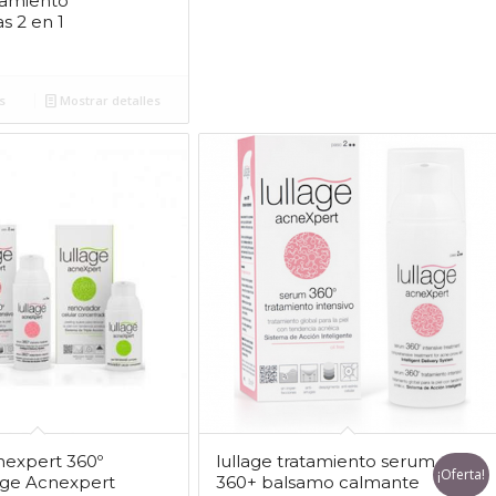
atamiento
s 2 en 1
s
Mostrar detalles
nexpert 360º
lullage tratamiento serum
¡Oferta!
age Acnexpert
360+ balsamo calmante