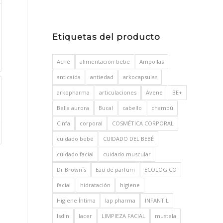
Etiquetas del producto
Acné
alimentación bebe
Ampollas
anticaida
antiedad
arkocapsulas
arkopharma
articulaciones
Avene
BE+
Bella aurora
Bucal
cabello
champú
Cinfa
corporal
COSMÉTICA CORPORAL
cuidado bebé
CUIDADO DEL BEBÉ
cuidado facial
cuidado muscular
Dr Brown´s
Eau de parfum
ECOLOGICO
facial
hidratación
higiene
Higiene Íntima
Iap pharma
INFANTIL
Isdin
lacer
LIMPIEZA FACIAL
mustela