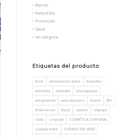
Marcas
Natural Bio
Promoción
Salud
Sin categoría
Etiquetas del producto
Acné
alimentación bebe
Ampollas
anticaida
antiedad
arkocapsulas
arkopharma
articulaciones
Avene
BE+
Bella aurora
Bucal
cabello
champú
Cinfa
corporal
COSMÉTICA CORPORAL
cuidado bebé
CUIDADO DEL BEBÉ