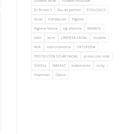
cuidado facial
cuidado muscular
Dr Brown´s
Eau de parfum
ECOLOGICO
facial
hidratación
higiene
Higiene Íntima
Iap pharma
INFANTIL
Isdin
lacer
LIMPIEZA FACIAL
mustela
NUK
nutricosmetica
ORTOPEDIA
PROTECCIÓN SOLAR FACIAL
protección solar
SCHOLL
SMILEAT
tratamiento
vichy
Vitaminas
Óptica