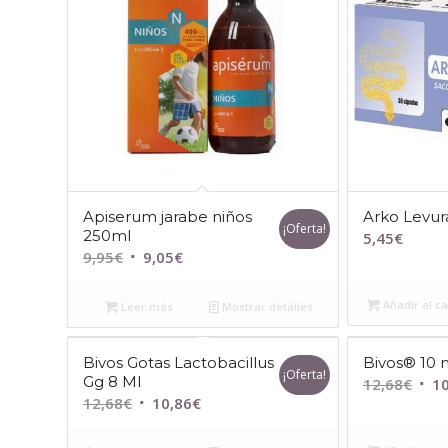
Apiserum jarabe niños
Arko Levur
¡Oferta!
250ml
5,45
€
El
El
9,95
€
9,05
€
precio
precio
original
actual
Añadir al ca
Leer más
Mostrar detalles
era:
es:
9,95€.
9,05€.
Bivos Gotas Lactobacillus
Bivos® 10 m
¡Oferta!
Gg 8 Ml
El
12,68
€
10
El
El
12,68
€
10,86
€
prec
precio
precio
orig