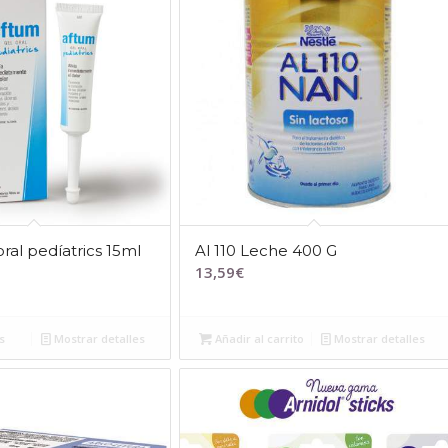
ral pedíatrics 15ml
Al 110 Leche 400 G
13,59
€
s
Mostrar detalles
Añadir al carrito
Mostrar detalles