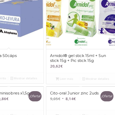
a 50cáps
Arnidol® gel stick 15ml + Sun
stick 15g + Pic stick 15g
20,62
€
rrito
Mostrar detalles
Leer más
Mostrar detalles
inisobres x1,5g
Cito-oral Junior zinc 2uds
¡Oferta!
¡Oferta!
El
El
El
,86
€
9,05
€
8,14
€
io
precio
precio
precio
inal
actual
original
actual