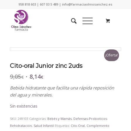
958 818 603 | 607 03 5 489 | info@farmaciaolmosanchez.es
¡Oferta!
Cito-oral Junior zinc 2uds
9,05
8,14
El
El
€
€
precio
precio
Bebida hidratante que facilita una rápida reposición
original
actual
del agua y minerales.
era:
es:
9,05€.
8,14€.
Sin existencias
SKU:
249103
Categorías:
Bebés y Mamás
,
Defensas-Probioticos-
Rehidratación
,
Salud Infantil
Etiquetas:
Cito-Oral
,
Complemento