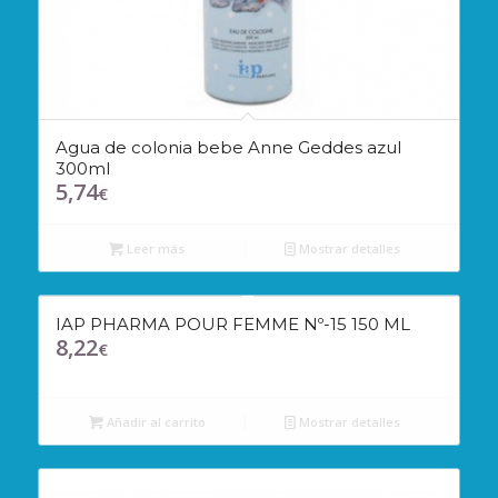
Agua de colonia bebe Anne Geddes azul
300ml
5,74
€
Leer más
Mostrar detalles
IAP PHARMA POUR FEMME Nº-15 150 ML
8,22
€
Añadir al carrito
Mostrar detalles