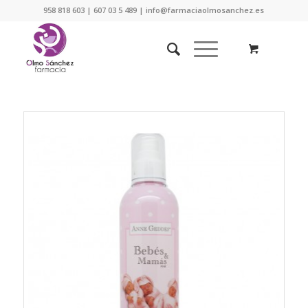
958 818 603 | 607 03 5 489 | info@farmaciaolmosanchez.es