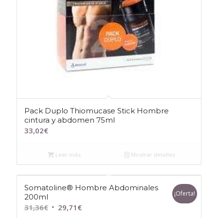
Pack Duplo Thiomucase Stick Hombre
cintura y abdomen 75ml
33,02
€
Leer más
Mostrar detalles
Somatoline® Hombre Abdominales
¡Oferta!
200ml
El
El
31,36
€
29,71
€