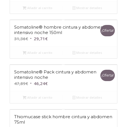
precio
precio
original
actual
Añadir al carrito
Mostrar detalles
era:
es:
31,36€.
29,71€.
Somatoline® hombre cintura y abdomen
¡Oferta!
intensivo noche 150ml
El
El
31,36
€
29,71
€
precio
precio
original
actual
Añadir al carrito
Mostrar detalles
era:
es:
31,36€.
29,71€.
Somatoline® Pack cintura y abdomen
¡Oferta!
intensivo noche
El
El
47,89
€
46,24
€
precio
precio
original
actual
Añadir al carrito
Mostrar detalles
era:
es:
47,89€.
46,24€.
Thiomucase stick hombre cintura y abdomen
75ml