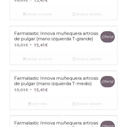
precio
precio
original
actual
Añadir al carrito
Mostrar detalles
era:
es:
15,91€.
15,41€.
Farmalastic Innova muñequera artrosis
¡Oferta!
de pulgar (mano izquierda T-grande)
El
El
15,91
€
15,41
€
precio
precio
original
actual
Añadir al carrito
Mostrar detalles
era:
es:
15,91€.
15,41€.
Farmalastic Innova muñequera artrosis
¡Oferta!
de pulgar (mano izquierda T-medio)
El
El
15,91
€
15,41
€
precio
precio
original
actual
Leer más
Mostrar detalles
era:
es:
15,91€.
15,41€.
Farmalastic Innova muñequera artrosis
¡Oferta!