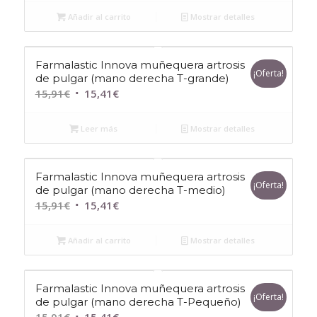
Añadir al carrito
Mostrar detalles
Farmalastic Innova muñequera artrosis
¡Oferta!
de pulgar (mano derecha T-grande)
El
El
15,91
€
15,41
€
precio
precio
original
actual
Leer más
Mostrar detalles
era:
es:
15,91€.
15,41€.
Farmalastic Innova muñequera artrosis
¡Oferta!
de pulgar (mano derecha T-medio)
El
El
15,91
€
15,41
€
precio
precio
original
actual
Añadir al carrito
Mostrar detalles
era:
es:
15,91€.
15,41€.
Farmalastic Innova muñequera artrosis
¡Oferta!
de pulgar (mano derecha T-Pequeño)
El
El
15,91
€
15,41
€