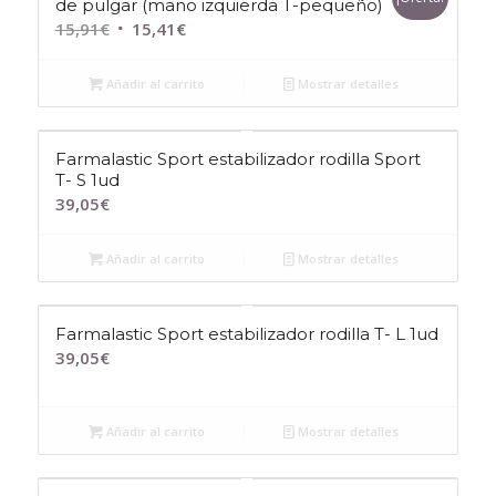
de pulgar (mano izquierda T-pequeño)
El
El
15,91
€
15,41
€
precio
precio
original
actual
Añadir al carrito
Mostrar detalles
era:
es:
15,91€.
15,41€.
Farmalastic Sport estabilizador rodilla Sport
T- S 1ud
39,05
€
Añadir al carrito
Mostrar detalles
Farmalastic Sport estabilizador rodilla T- L 1ud
39,05
€
Añadir al carrito
Mostrar detalles