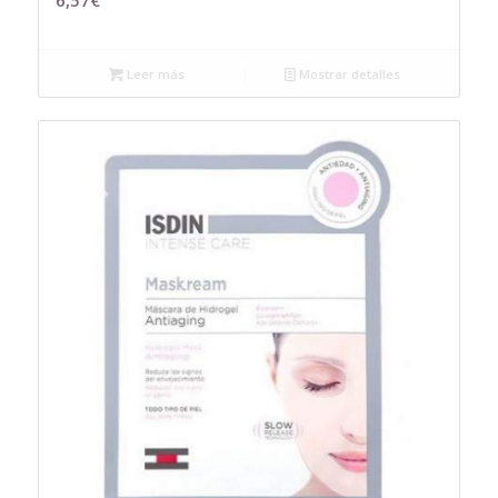
6,57
€
Leer más
Mostrar detalles