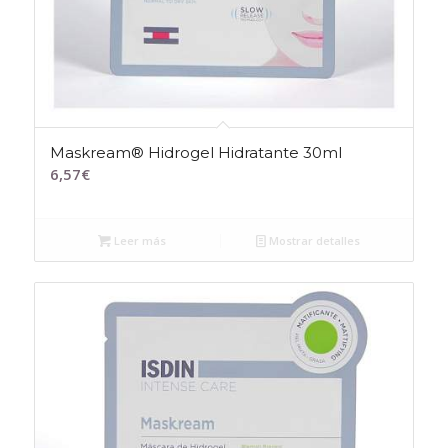
Maskream® Hidrogel Hidratante 30ml
6,57
€
Leer más
Mostrar detalles