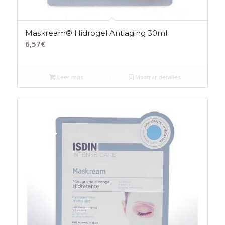
Maskream® Hidrogel Antiaging 30ml
6,57
€
Leer más
Mostrar detalles