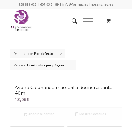
958 818 603 | 607 03 5 489 | info@farmaciaolmosanchez.es
Ordenar por
Por defecto
Mostrar
15 Artículos por página
Avène Cleanance mascarilla desincrustante
40ml
13,06
€
Añadir al carrito
Mostrar detalles