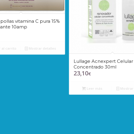
ollas vitamina C pura 15%
dante 10amp
 al carrito
Mostrar detalles
Lullage Acnexpert Celular
Concentrado 30ml
23,10
€
Leer más
Mostrar 