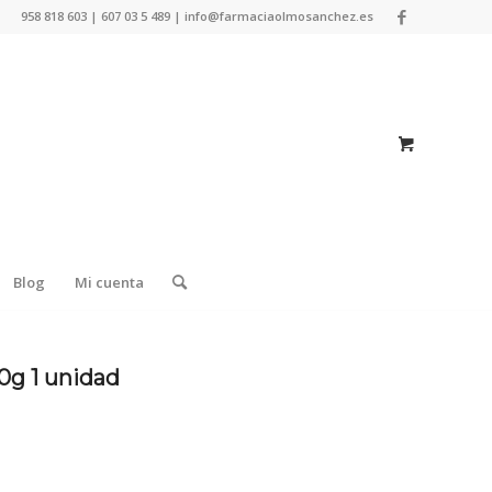
958 818 603 | 607 03 5 489 | info@farmaciaolmosanchez.es
Blog
Mi cuenta
0g 1 unidad