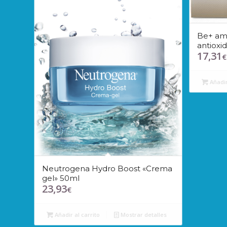
Be+ amp
antioxi
17,31
€
Añadir
Neutrogena Hydro Boost «Crema
gel» 50ml
23,93
€
Añadir al carrito
Mostrar detalles