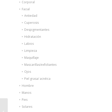
Corporal
Facial
Antiedad
Cuperosis
Despigmentantes
Hidratación
Labios
Limpieza
Maquillaje
Mascarillas/exfoliantes
Ojos
Piel grasa/ acnéica
Hombre
Manos
Pies
Solares
Unglax cera