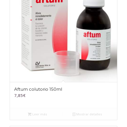
Aftum colutorio 150ml
7,85
€
Leer más
Mostrar detalles