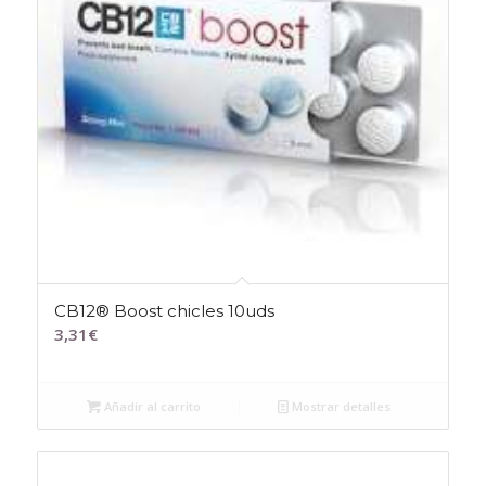
CB12® Boost chicles 10uds
3,31
€
Añadir al carrito
Mostrar detalles