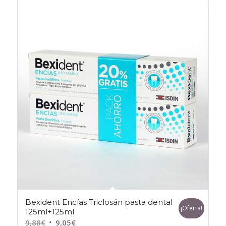
Bexident Encías Triclosán pasta dental
¡Oferta!
125ml+125ml
El
El
9,88
€
9,05
€