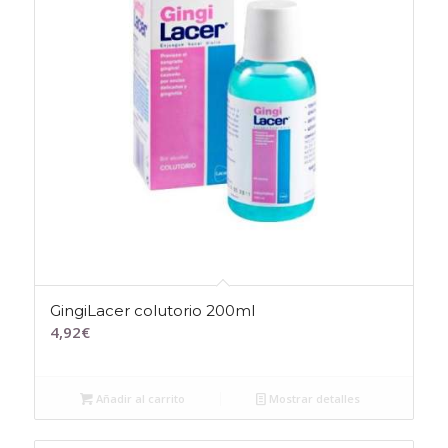
GingiLacer colutorio 200ml
4,92
€
Añadir al carrito
Mostrar detalles