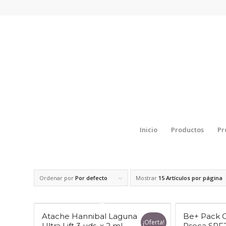
Inicio
Productos
Pr
Ordenar por
Por defecto
Mostrar
15 Artículos por página
Atache Hannibal Laguna
Be+ Pack C
¡Oferta!
Ultra Lift 3 uds. x 2 ml
Pseca SPF