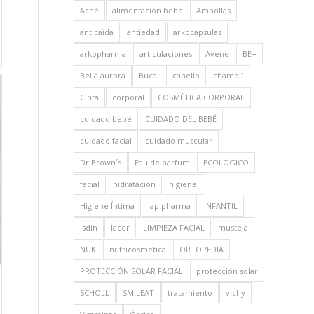
Acné
alimentación bebe
Ampollas
anticaida
antiedad
arkocapsulas
arkopharma
articulaciones
Avene
BE+
Bella aurora
Bucal
cabello
champú
Cinfa
corporal
COSMÉTICA CORPORAL
cuidado bebé
CUIDADO DEL BEBÉ
cuidado facial
cuidado muscular
Dr Brown´s
Eau de parfum
ECOLOGICO
facial
hidratación
higiene
Higiene Íntima
Iap pharma
INFANTIL
Isdin
lacer
LIMPIEZA FACIAL
mustela
NUK
nutricosmetica
ORTOPEDIA
PROTECCIÓN SOLAR FACIAL
protección solar
SCHOLL
SMILEAT
tratamiento
vichy