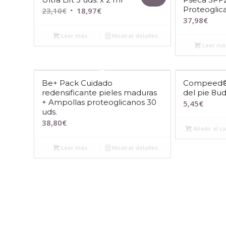
Proteoglic
El
El
23,10
€
18,97
€
37,98
€
precio
precio
original
actual
Leer más
Mostrar detalles
era:
es:
Leer má
23,10€.
18,97€.
Be+ Pack Cuidado
Compeed® 
redensificante pieles maduras
del pie 8u
+ Ampollas proteoglicanos 30
5,45
€
uds.
38,80
€
Añadir al ca
Leer más
Mostrar detalles