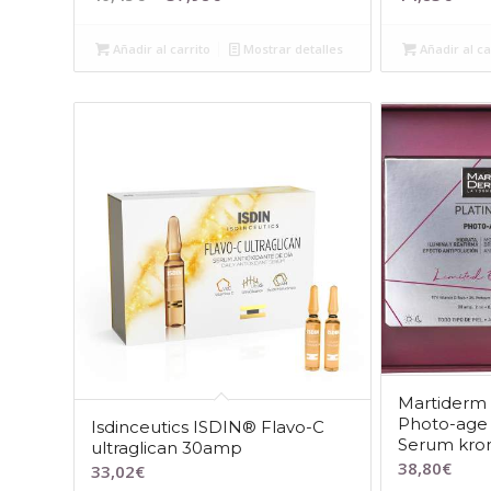
precio
precio
original
actual
Añadir al carrito
Mostrar detalles
Añadir al ca
era:
es:
40,45€.
37,98€.
Martiderm
Photo-age
Isdinceutics ISDIN® Flavo-C
Serum kro
ultraglican 30amp
38,80
€
33,02
€