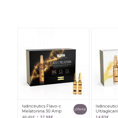
Isdinceutics Flavo-c
Isdinceutic
¡Oferta!
Melatonina 30 Amp
Ultraglica
El
El
40,45
€
37,98
€
14,83
€