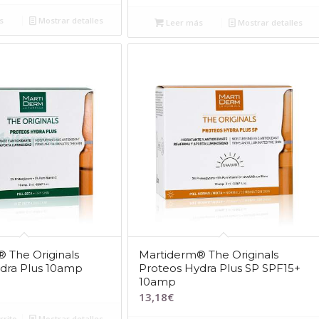
s
Mostrar detalles
Leer más
Mostrar detalles
 The Originals
Martiderm® The Originals
dra Plus 10amp
Proteos Hydra Plus SP SPF15+
10amp
13,18
€
rrito
Mostrar detalles