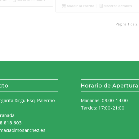
Añadir al carrito
Mostrar detalles
Página 1 de 2
cto
Horario de Apertura
rgarita Xirgú Esq. Palermo
Mañanas: 09:00-14:00
Tardes: 17:00-21:00
ranada
8 818 603
rmaciaolmosanchez.es