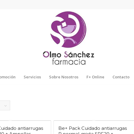
omoción
Servicios
Sobre Nosotros
F+ Online
Contacto
uidado antiarrugas
Be+ Pack Cuidado antiarrugas
20 + Ampollas
P normal-mixta SPF20 +