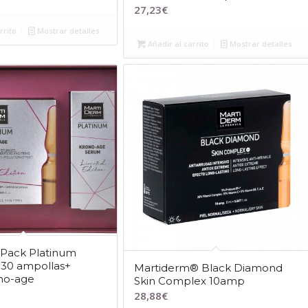
27,23
€
rrito
Mostrar detalles
Añadir al carrito
Mostrar detalles
 Pack Platinum
 30 ampollas+
Martiderm® Black Diamond
no-age
Skin Complex 10amp
28,88
€