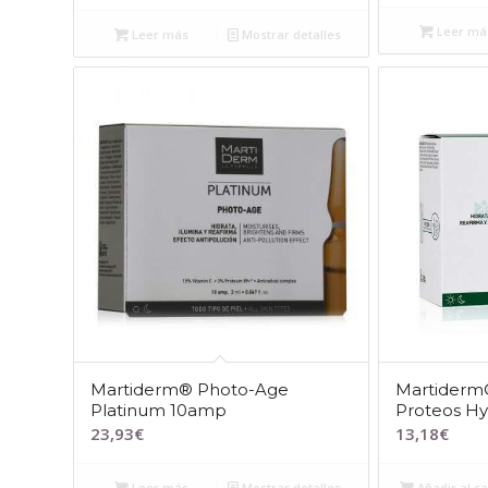
Leer má
Leer más
Mostrar detalles
Martiderm® Photo-Age
Martiderm®
Platinum 10amp
Proteos Hy
23,93
€
13,18
€
Leer más
Mostrar detalles
Añadir al ca