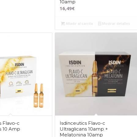
10amp
16,49
€
Añadir al carrito
Mostrar detalles
s Flavo-c
Isdinceutics Flavo-c
ns 10 Amp
Ultraglicans 10amp +
Melatonina 10amp