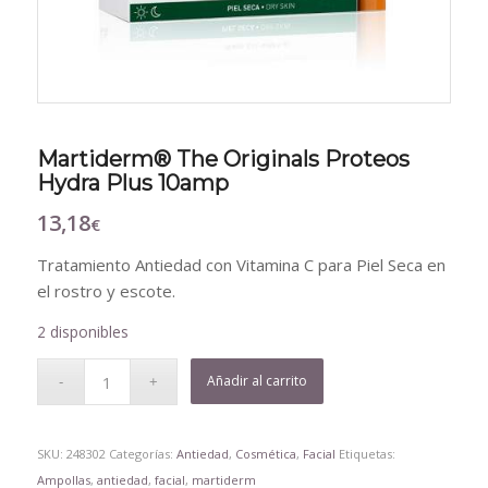
Martiderm® The Originals Proteos
Hydra Plus 10amp
13,18
€
Tratamiento Antiedad con Vitamina C para Piel Seca en
el rostro y escote.
2 disponibles
Añadir al carrito
SKU:
248302
Categorías:
Antiedad
,
Cosmética
,
Facial
Etiquetas:
Ampollas
,
antiedad
,
facial
,
martiderm