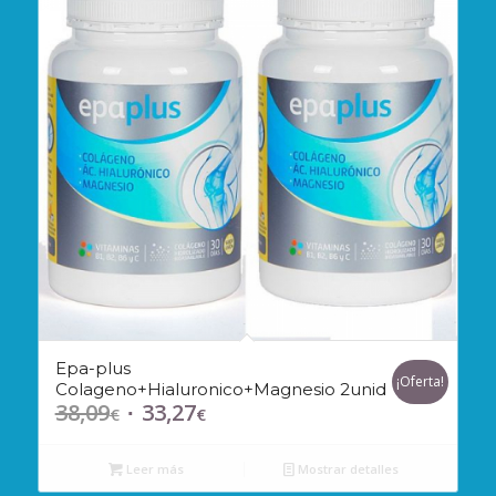
Epa-plus
¡Oferta!
Colageno+Hialuronico+Magnesio 2unid
38,09
33,27
El
El
€
€
precio
precio
original
actual
Leer más
Mostrar detalles
era:
es: