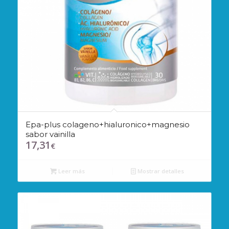
Epa-plus colageno+hialuronico+magnesio
sabor vainilla
17,31
€
Leer más
Mostrar detalles