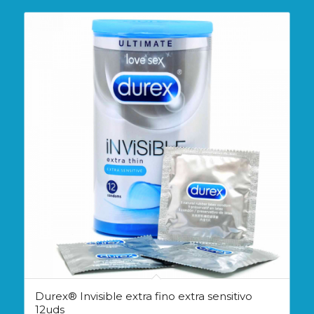
38,09€.
33,27€.
Durex® Invisible extra fino extra sensitivo
12uds