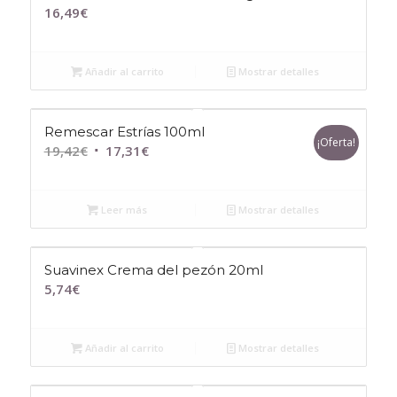
16,49
€
Añadir al carrito
Mostrar detalles
Remescar Estrías 100ml
¡Oferta!
El
El
19,42
€
17,31
€
precio
precio
original
actual
Leer más
Mostrar detalles
era:
es:
19,42€.
17,31€.
Suavinex Crema del pezón 20ml
5,74
€
Añadir al carrito
Mostrar detalles