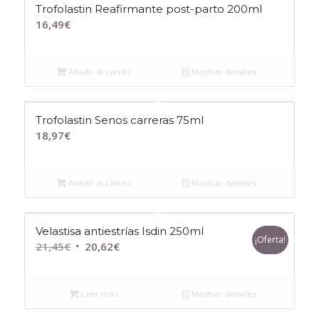
Trofolastin Reafirmante post-parto 200ml
16,49
€
Añadir al carrito
Mostrar detalles
Trofolastin Senos carreras 75ml
18,97
€
Añadir al carrito
Mostrar detalles
Velastisa antiestrías Isdin 250ml
¡Oferta!
El
El
21,45
€
20,62
€
precio
precio
original
actual
Leer más
Mostrar detalles
era:
es:
21,45€.
20,62€.