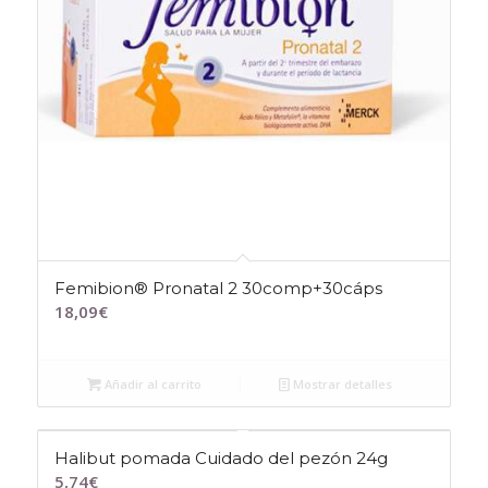
Femibion® Pronatal 2 30comp+30cáps
18,09
€
Añadir al carrito
Mostrar detalles
Halibut pomada Cuidado del pezón 24g
5,74
€