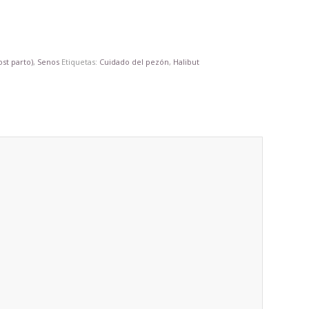
st parto)
,
Senos
Etiquetas:
Cuidado del pezón
,
Halibut