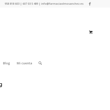
958 818 603 | 607 03 5 489 | info@farmaciaolmosanchez.es
Blog
Mi cuenta
g