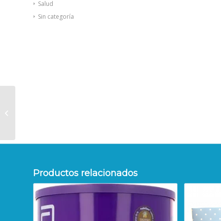
Salud
Sin categoría
Nutriben leche de
continuación Formato
ahorro 1200g
Productos relacionados