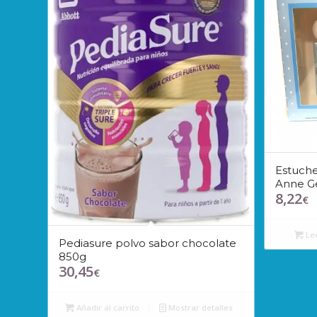
Estuche
Anne Ge
8,22
€
Le
Pediasure polvo sabor chocolate
850g
30,45
€
Añadir al carrito
Mostrar detalles