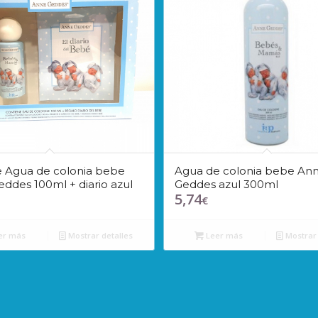
 Agua de colonia bebe
Agua de colonia bebe An
ddes 100ml + diario azul
Geddes azul 300ml
5,74
€
er más
Mostrar detalles
Leer más
Mostrar 