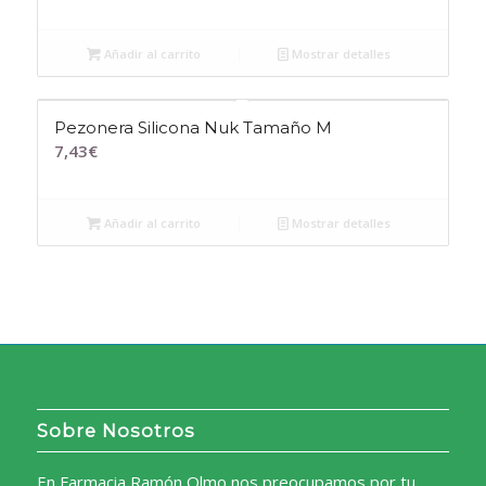
Añadir al carrito
Mostrar detalles
Pezonera Silicona Nuk Tamaño M
7,43
€
Añadir al carrito
Mostrar detalles
Sobre Nosotros
En Farmacia Ramón Olmo nos preocupamos por tu