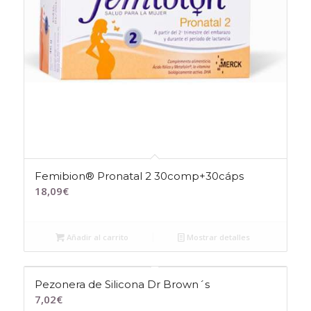
Femibion® Pronatal 2 30comp+30cáps
18,09
€
Añadir al carrito
Mostrar detalles
Pezonera de Silicona Dr Brown´s
7,02
€