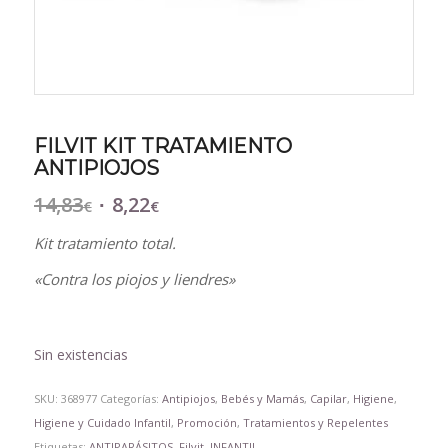
FILVIT KIT TRATAMIENTO
ANTIPIOJOS
14,83
8,22
El
El
€
€
precio
precio
Kit tratamiento total.
original
actual
era:
es:
«Contra los piojos y liendres»
14,83€.
8,22€.
Sin existencias
SKU:
368977
Categorías:
Antipiojos
,
Bebés y Mamás
,
Capilar
,
Higiene
,
Higiene y Cuidado Infantil
,
Promoción
,
Tratamientos y Repelentes
Etiquetas:
ANTIPARÁSITOS
,
Filvit
,
INFANTIL