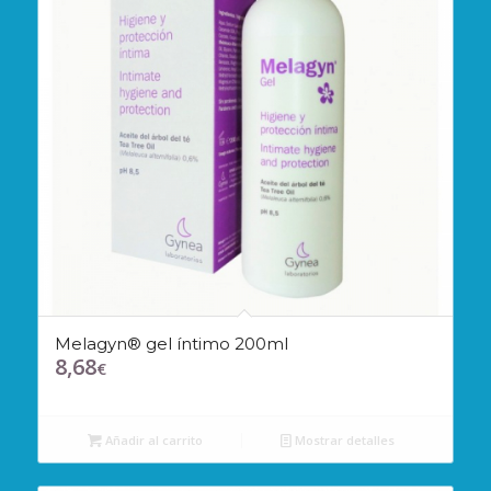
Melagyn® gel íntimo 200ml
8,68
€
Añadir al carrito
Mostrar detalles