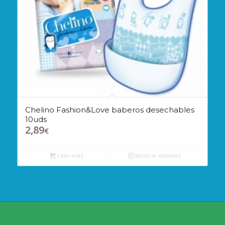
Chelino Fashion&Love baberos desechables
10uds
2,89
€
Leer más
Mostrar detalles