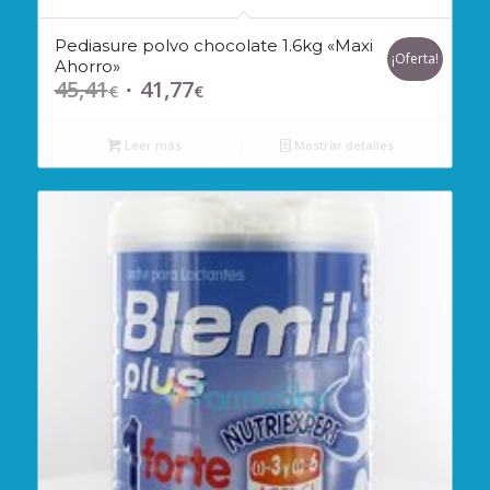
Pediasure polvo chocolate 1.6kg «Maxi
¡Oferta!
Ahorro»
45,41
41,77
El
El
€
€
precio
precio
original
actual
Leer más
Mostrar detalles
era:
es:
45,41€.
41,77€.