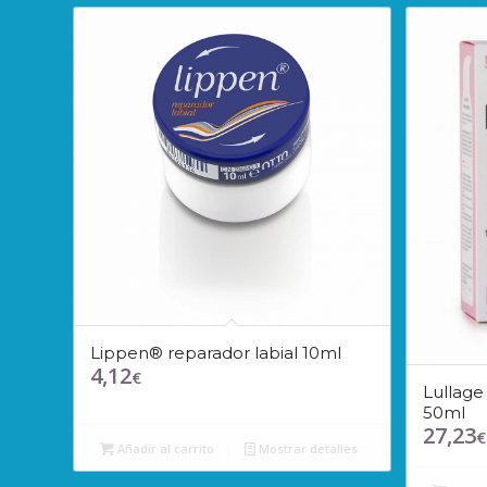
Lippen® reparador labial 10ml
4,12
€
Lullage
50ml
27,23
€
Añadir al carrito
Mostrar detalles