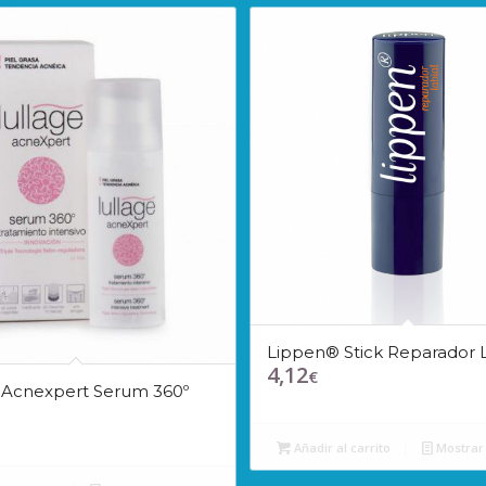
Lippen® Stick Reparador L
4,12
€
 Acnexpert Serum 360º
Añadir al carrito
Mostrar 