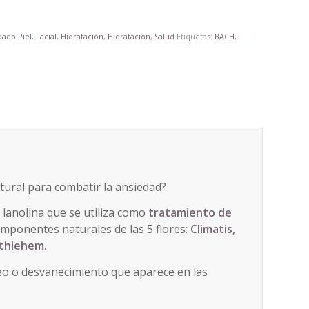
dado Piel
,
Facial
,
Hidratación
,
Hidratación
,
Salud
Etiquetas:
BACH
,
tural para combatir la ansiedad?
 lanolina que se utiliza como
tratamiento de
omponentes naturales de las 5 flores:
Climatis,
ethlehem.
reo o desvanecimiento que aparece en las