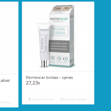
Remescar bolsas – ojeras
abial
27,23
€
Añadir al carrito
Mostrar detalles
detalles