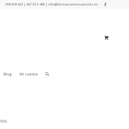
958 818 603 | 607 03 5 489 | info@farmaciaolmosanchez.es
Blog
Mi cuenta
sis.