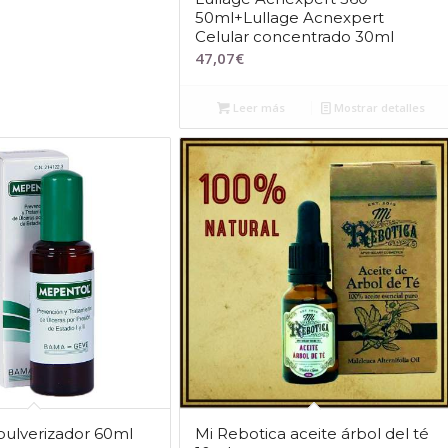
50ml+Lullage Acnexpert
Celular concentrado 30ml
47,07
€
Leer más
Mostrar detalles
ulverizador 60ml
Mi Rebotica aceite árbol del té