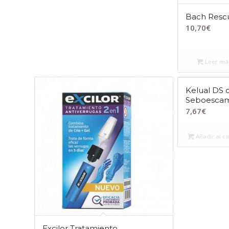
Bach Resc
10,70
€
Leer má
Kelual DS c
Seboesca
7,67
€
Añadir al ca
Excilor Tratamiento