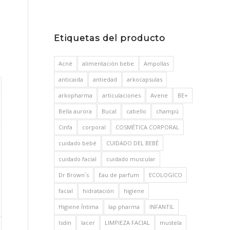
Etiquetas del producto
Acné
alimentación bebe
Ampollas
anticaida
antiedad
arkocapsulas
arkopharma
articulaciones
Avene
BE+
Bella aurora
Bucal
cabello
champú
Cinfa
corporal
COSMÉTICA CORPORAL
cuidado bebé
CUIDADO DEL BEBÉ
cuidado facial
cuidado muscular
Dr Brown´s
Eau de parfum
ECOLOGICO
facial
hidratación
higiene
Higiene Íntima
Iap pharma
INFANTIL
Isdin
lacer
LIMPIEZA FACIAL
mustela