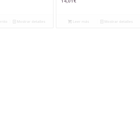
14,01
€
rrito
Mostrar detalles
Leer más
Mostrar detalles