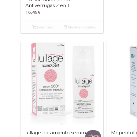
Antiverrugas 2 en 1
16,49
€
Leer más
Mostrar detalles
lullage tratamiento serum
Mepentol p
¡Oferta!