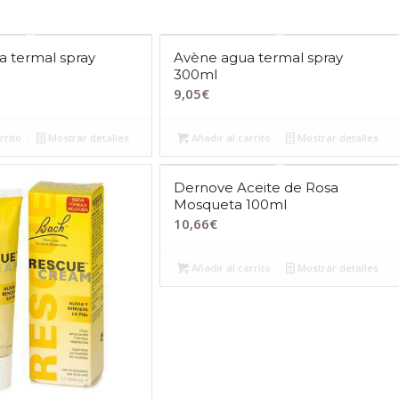
 termal spray
Avène agua termal spray
300ml
9,05
€
rrito
Mostrar detalles
Añadir al carrito
Mostrar detalles
Dernove Aceite de Rosa
Mosqueta 100ml
10,66
€
Añadir al carrito
Mostrar detalles