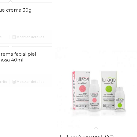
ue crema 30g
s
Mostrar detalles
rema facial piel
mosa 40ml
rrito
Mostrar detalles
Lullage Acnexpert 360º