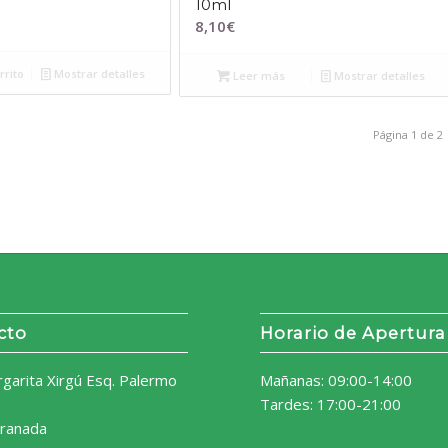
10ml
8,10
€
rrito
Mostrar detalles
Leer más
Mostrar detalles
Página 1 de 2
cto
Horario de Apertura
rgarita Xirgú Esq. Palermo
Mañanas: 09:00-14:00
Tardes: 17:00-21:00
ranada