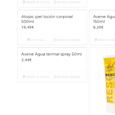
Añadir al carrito
Mostrar detalles
Atopic piel loción corporal
Avene Agua
500ml
150ml
16,49
€
6,20
€
Leer más
Mostrar detalles
Añadir al ca
Avene Agua termal spray 50ml
2,44
€
Añadir al carrito
Mostrar detalles