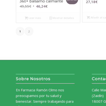
360+ balsamo calmante
27,18
€
El
El
49,55
€
46,24
€
precio
precio
original
actual
Añadir al ca
Leer más
Mostrar detalles
era:
es:
49,55€.
46,24€.
1
2
Sobre Nosotros
Conta
En Farmacia Ramón Olmo nos
Calle Ma
preocupamos por tu salud y
(Zaidín)
bienestar. Siempre trabajando para
18007 G