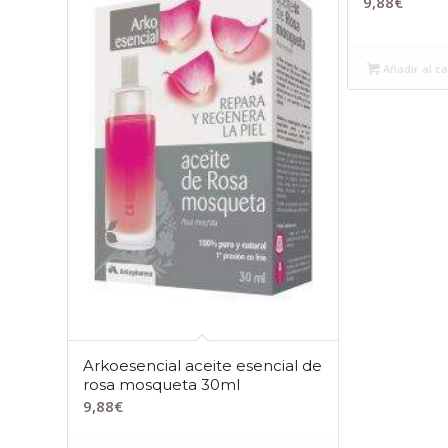
9,88
€
Añadir al ca
Arkoesencial aceite esencial de
rosa mosqueta 30ml
9,88
€