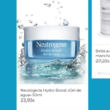
Bella a
manchas
27,23
€
Añadir
Neutogena Hydro Boost «Gel de
agua» 50ml
23,93
€