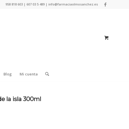
958 818 603 | 607 03 5 489 | info@farmaciaolmosanchez.es
Blog
Mi cuenta
e la isla 300ml