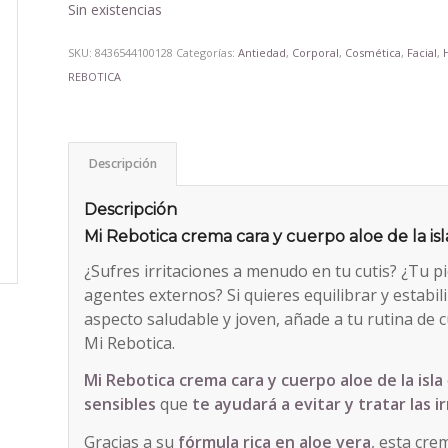
Sin existencias
SKU:
8436544100128
Categorías:
Antiedad
,
Corporal
,
Cosmética
,
Facial
,
REBOTICA
Descripción
Descripción
Mi Rebotica crema cara y cuerpo aloe de la is
¿Sufres irritaciones a menudo en tu cutis? ¿Tu p
agentes externos? Si quieres equilibrar y estabi
aspecto saludable y joven, añade a tu rutina de 
Mi Rebotica.
Mi Rebotica crema cara y cuerpo aloe de la isla
sensibles
que
te ayudará a evitar y tratar las i
Gracias a su
fórmula rica en aloe
vera
, esta cre