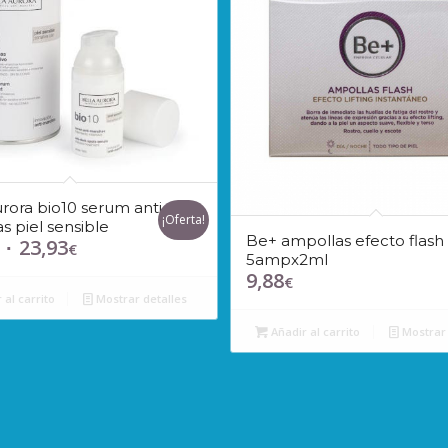
urora bio10 serum anti-
¡Oferta!
 piel sensible
Be+ ampollas efecto flash
23,93
El
El
€
5ampx2ml
precio
precio
9,88
€
original
actual
 al carrito
Mostrar detalles
era:
es:
Añadir al carrito
Mostrar 
27,23€.
23,93€.