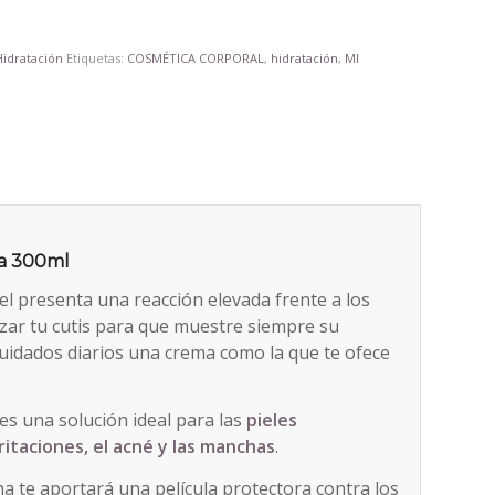
Hidratación
Etiquetas:
COSMÉTICA CORPORAL
,
hidratación
,
MI
la 300ml
iel presenta una reacción elevada frente a los
lizar tu cutis para que muestre siempre su
cuidados diarios una crema como la que te ofece
es una solución ideal para las
pieles
rritaciones, el acné y las manchas
.
ma te aportará una película protectora contra los