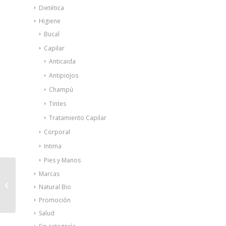
Dietética
Higiene
Bucal
Capilar
Anticaida
Antipiojos
Champú
Tintes
Tratamiento Capilar
Corporal
Intima
Pies y Manos
Marcas
Fisiocrem solugel
Natural Bio
250ml
Promoción
Salud