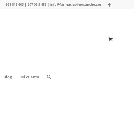
958 818 603 | 607 03 5 489 | info@farmaciaolmosanchez.es
Blog
Mi cuenta