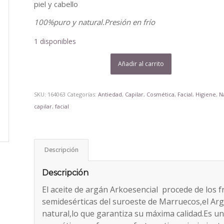
piel y cabello
100%puro y natural.Presión en frío
1 disponibles
Añadir al carrito
SKU:
164063
Categorías:
Antiedad
,
Capilar
,
Cosmética
,
Facial
,
Higiene
,
N
capilar
,
facial
Descripción
Descripción
El aceite de argán Arkoesencial procede de los f
semidesérticas del suroeste de Marruecos,el Arg
natural,lo que garantiza su máxima calidad.Es un