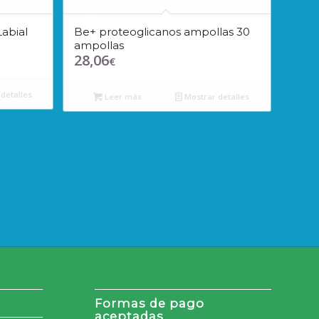
abial
Be+ proteoglicanos ampollas 30
ampollas
28,06
€
detalles
Leer más
Mostrar detalles
Formas de pago
aceptadas