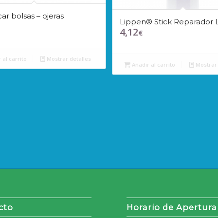
r bolsas – ojeras
Lippen® Stick Reparador L
4,12
€
 al carrito
Mostrar detalles
Añadir al carrito
Mostrar 
cto
Horario de Apertura