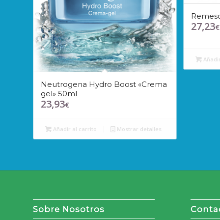
Remesca
27,23
€
Añadir
Neutrogena Hydro Boost «Crema
gel» 50ml
23,93
€
Añadir al carrito
Mostrar detalles
Sobre Nosotros
Conta