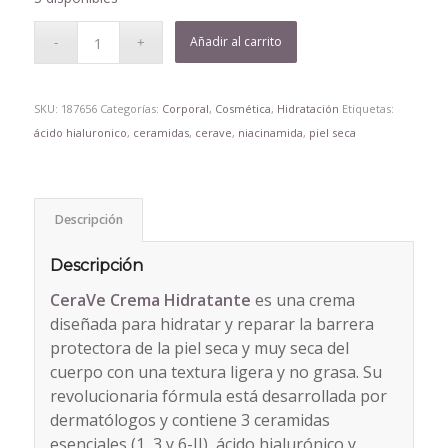
Añadir al carrito
SKU:
187656
Categorías:
Corporal
,
Cosmética
,
Hidratación
Etiquetas:
ácido hialuronico
,
ceramidas
,
cerave
,
niacinamida
,
piel seca
Descripción
Descripción
CeraVe Crema Hidratante
es una crema
diseñada para hidratar y reparar la barrera
protectora de la piel seca y muy seca del
cuerpo con una textura ligera y no grasa. Su
revolucionaria fórmula está desarrollada por
dermatólogos y contiene 3 ceramidas
esenciales (1, 3 y 6-II), ácido hialurónico y