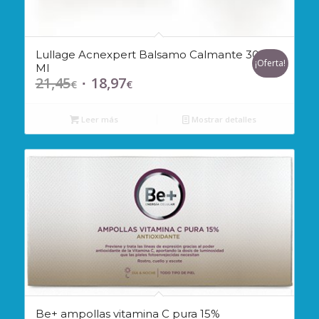
Lullage Acnexpert Balsamo Calmante 30
¡Oferta!
Ml
21,45
18,97
El
El
€
€
precio
precio
original
actual
Leer más
Mostrar detalles
era:
es:
21,45€.
18,97€.
Be+ ampollas vitamina C pura 15%