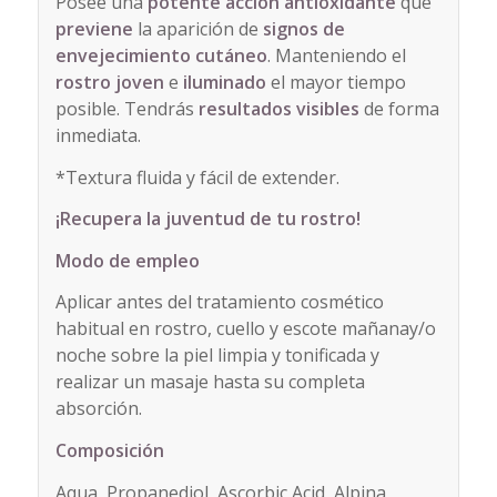
Posee una
potente acción antioxidante
que
previene
la aparición de
signos de
envejecimiento cutáneo
. Manteniendo el
rostro
joven
e
iluminado
el mayor tiempo
posible. Tendrás
resultados visibles
de forma
inmediata.
*Textura fluida y fácil de extender.
¡Recupera la juventud de tu rostro!
Modo de empleo
Aplicar antes del tratamiento cosmético
habitual en rostro, cuello y escote mañanay/o
noche sobre la piel limpia y tonificada y
realizar un masaje hasta su completa
absorción.
Composición
Aqua, Propanediol, Ascorbic Acid, Alpina