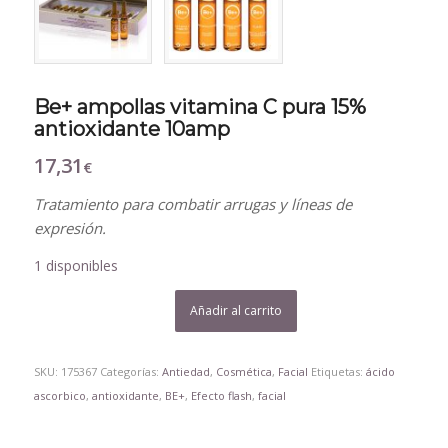
Be+ ampollas vitamina C pura 15%
antioxidante 10amp
17,31
€
Tratamiento para combatir arrugas y líneas de
expresión.
1 disponibles
Añadir al carrito
SKU:
175367
Categorías:
Antiedad
,
Cosmética
,
Facial
Etiquetas:
ácido
ascorbico
,
antioxidante
,
BE+
,
Efecto flash
,
facial