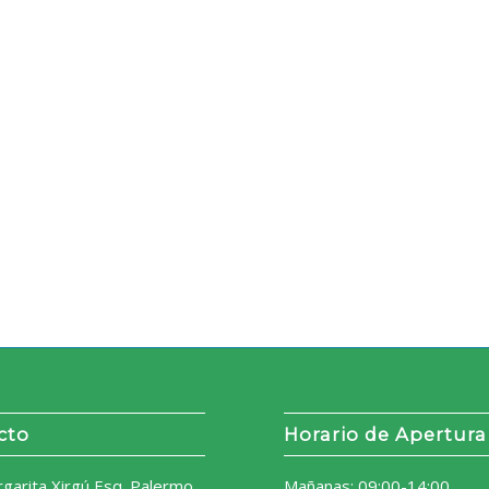
cto
Horario de Apertura
rgarita Xirgú Esq. Palermo
Mañanas: 09:00-14:00