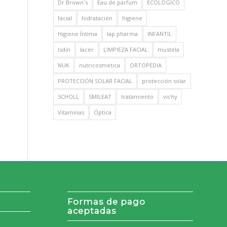
Dr Brown´s
Eau de parfum
ECOLOGICO
facial
hidratación
higiene
Higiene Íntima
Iap pharma
INFANTIL
Isdin
lacer
LIMPIEZA FACIAL
mustela
NUK
nutricosmetica
ORTOPEDIA
PROTECCIÓN SOLAR FACIAL
protección solar
SCHOLL
SMILEAT
tratamiento
vichy
Vitaminas
Óptica
Formas de pago
aceptadas