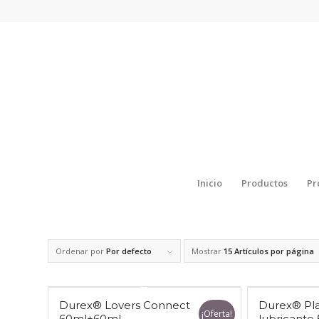
Inicio
Productos
Pr
Ordenar por
Por defecto
Mostrar
15 Artículos por página
Durex® Lovers Connect
Durex® Pla
¡Oferta!
60ml+60ml
lubricante