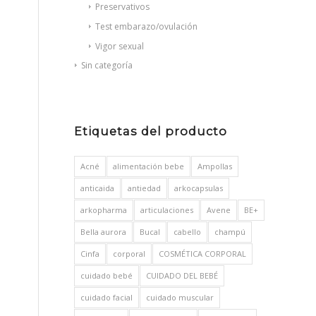
Preservativos
Test embarazo/ovulación
Vigor sexual
Sin categoría
Etiquetas del producto
Acné
alimentación bebe
Ampollas
anticaida
antiedad
arkocapsulas
arkopharma
articulaciones
Avene
BE+
Bella aurora
Bucal
cabello
champú
Cinfa
corporal
COSMÉTICA CORPORAL
cuidado bebé
CUIDADO DEL BEBÉ
cuidado facial
cuidado muscular