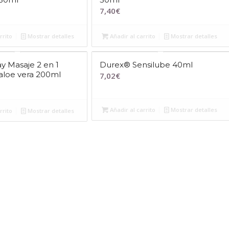
7,40
€
rrito
Mostrar detalles
Añadir al carrito
Mostrar detalles
y Masaje 2 en 1
Durex® Sensilube 40ml
 aloe vera 200ml
7,02
€
Añadir al carrito
Mostrar detalles
rrito
Mostrar detalles