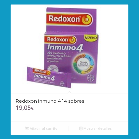
38,09€.
33,27€.
Redoxon inmuno 4 14 sobres
19,05
€
Añadir al carrito
Mostrar detalles