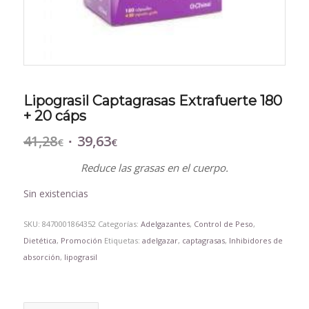
Lipograsil Captagrasas Extrafuerte 180
+ 20 cáps
41,28
39,63
El
El
€
€
precio
precio
Reduce las grasas en el cuerpo.
original
actual
era:
es:
Sin existencias
41,28€.
39,63€.
SKU:
8470001864352
Categorías:
Adelgazantes
,
Control de Peso
,
Dietética
,
Promoción
Etiquetas:
adelgazar
,
captagrasas
,
Inhibidores de
absorción
,
lipograsil