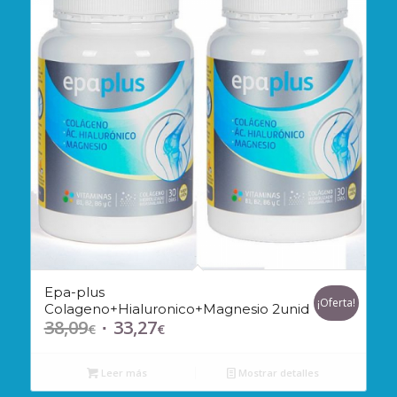
Epa-plus
¡Oferta!
Colageno+Hialuronico+Magnesio 2unid
38,09
33,27
El
El
€
€
precio
precio
original
actual
Leer más
Mostrar detalles
era:
es: