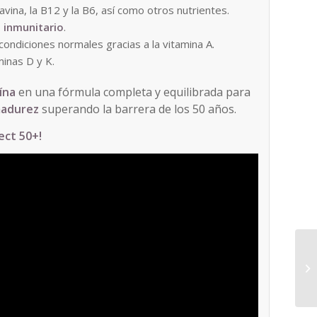
lavina, la B12 y la B6, así como otros nutrientes.
 inmunitario
.
condiciones normales gracias a la vitamina A.
minas D y K.
eína
en una fórmula completa y equilibrada para
madurez
superando la barrera de los 50 años.
ect 50+!