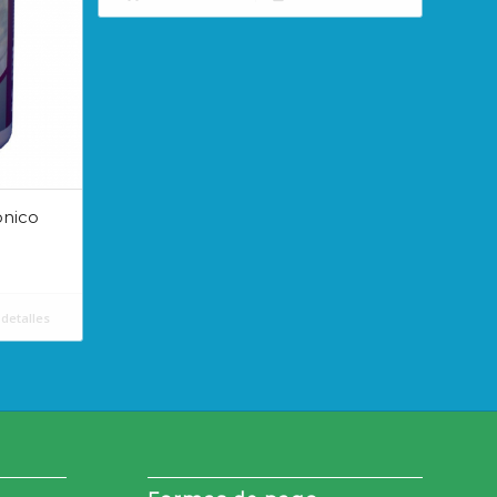
onico
detalles