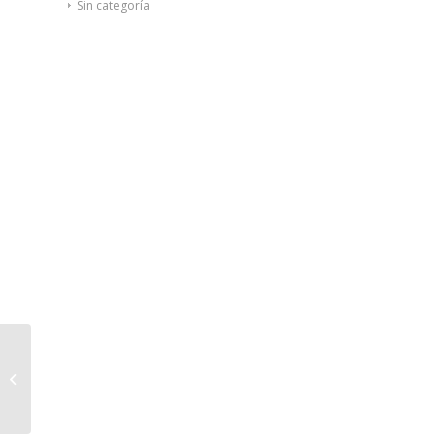
Sin categoría
Multicentrum
Vitaminas y Minerales
30comp