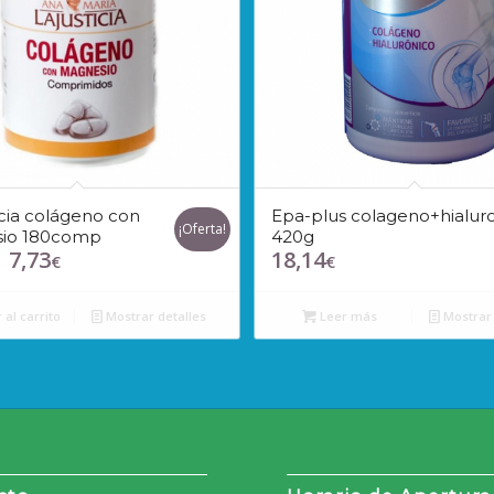
icia colágeno con
Epa-plus colageno+hialur
¡Oferta!
io 180comp
420g
7,73
18,14
l
El
€
€
recio
precio
riginal
actual
 al carrito
Mostrar detalles
Leer más
Mostrar 
ra:
es:
,05€.
7,73€.