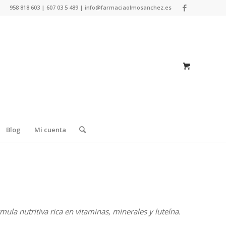
958 818 603 | 607 03 5 489 | info@farmaciaolmosanchez.es
Blog
Mi cuenta
la nutritiva rica en vitaminas, minerales y luteína.