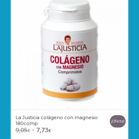
La Justicia colágeno con magnesio
¡Oferta!
180comp
9,05
7,73
El
El
€
€
precio
precio