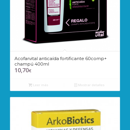
Acofarvital anticaída fortificante 60comp+
champú 400ml
10,70
€
Leer más
Mostrar detalles