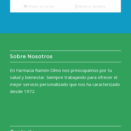
original
actual
Añadir al carrito
Mostrar detalles
era:
es:
9,05€.
7,73€.
Sobre Nosotros
En Farmacia Ramón Olmo nos preocupamos por tu
salud y bienestar. Siempre trabajando para ofrecer el
mejor servicio personalizado que nos ha caracterizado
desde 1972.