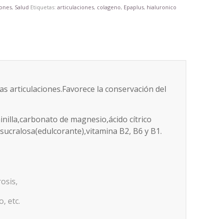
iones
,
Salud
Etiquetas:
articulaciones
,
colageno
,
Epaplus
,
hialuronico
las articulaciones.Favorece la conservación del
nilla,carbonato de magnesio,ácido cítrico
,sucralosa(edulcorante),vitamina B2, B6 y B1.
osis,
, etc.