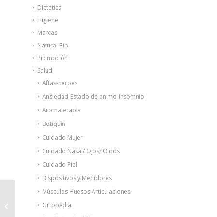
Dietética
Higiene
Marcas
Natural Bio
Promoción
Salud
Aftas-herpes
Ansiedad-Estado de animo-Insomnio
Aromaterapia
Botiquín
Cuidado Mujer
Cuidado Nasal/ Ojos/ Oidos
Cuidado Piel
Dispositivos y Medidores
Músculos Huesos Articulaciones
Epa-plus
Ortopedia
colageno+hialuronico
420g