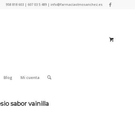
958 818 603 | 607 03 5 489 | info@farmaciaolmosanchez.es
Blog
Mi cuenta
o sabor vainilla