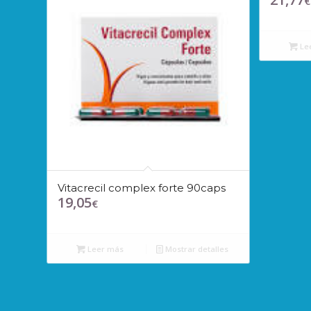
€
Le
Vitacrecil complex forte 90caps
19,05
€
Leer más
Mostrar detalles