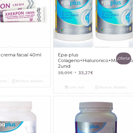
crema facial 40ml
Epa-plus
¡Oferta!
Colageno+Hialuronico+Magnesio
2unid
El
El
38,09
€
33,27
€
precio
precio
rrito
Mostrar detalles
original
actual
Leer más
Mostrar detalles
era:
es:
38,09€.
33,27€.