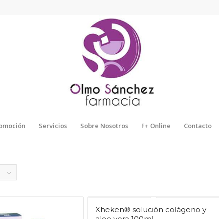
omoción
Servicios
Sobre Nosotros
F+ Online
Contacto
Xheken® solución colágeno y
aloe vera 100ml