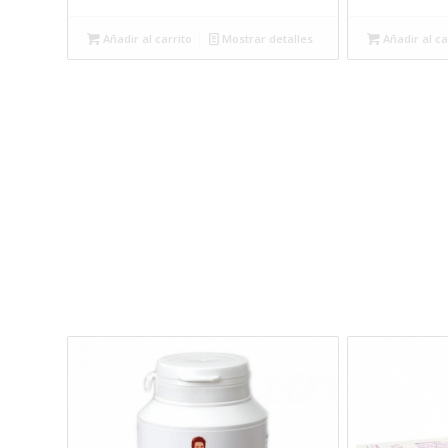
precio
precio
original
actual
Añadir al carrito
Mostrar detalles
Añadir al ca
era:
es:
23,59€.
21,77€.