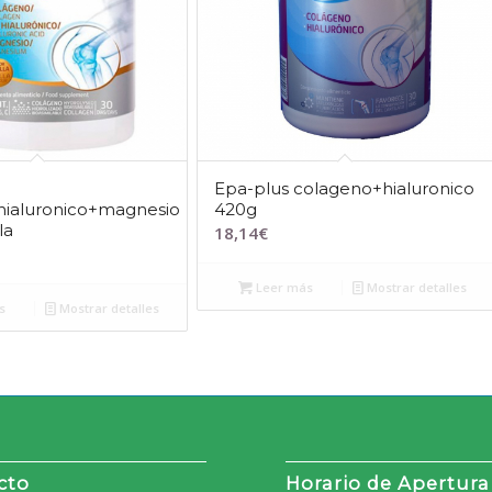
Epa-plus colageno+hialuronico
hialuronico+magnesio
420g
la
18,14
€
Leer más
Mostrar detalles
s
Mostrar detalles
cto
Horario de Apertura