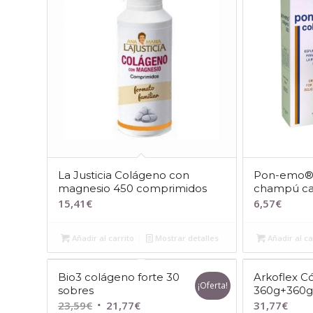
La Justicia Colágeno con
Pon-emo® 
magnesio 450 comprimidos
champú ca
15,41
€
6,57
€
Añadir al carrito
Mostrar detalles
Añadir al ca
Bio3 colágeno forte 30
Arkoflex C
¡Oferta!
sobres
360g+360
El
El
23,59
€
21,77
€
31,77
€