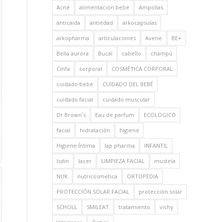
Acné
alimentación bebe
Ampollas
anticaida
antiedad
arkocapsulas
arkopharma
articulaciones
Avene
BE+
Bella aurora
Bucal
cabello
champú
Cinfa
corporal
COSMÉTICA CORPORAL
cuidado bebé
CUIDADO DEL BEBÉ
cuidado facial
cuidado muscular
Dr Brown´s
Eau de parfum
ECOLOGICO
facial
hidratación
higiene
Higiene Íntima
Iap pharma
INFANTIL
Isdin
lacer
LIMPIEZA FACIAL
mustela
NUK
nutricosmetica
ORTOPEDIA
PROTECCIÓN SOLAR FACIAL
protección solar
SCHOLL
SMILEAT
tratamiento
vichy