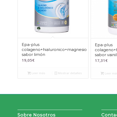
Epa-plus
Epa-plus
colageno+hialuronico+magnesio
colageno+
sabor limón
sabor vainil
19,05
€
17,31
€
Leer más
Mostrar detalles
Leer má
Sobre Nosotros
Conta