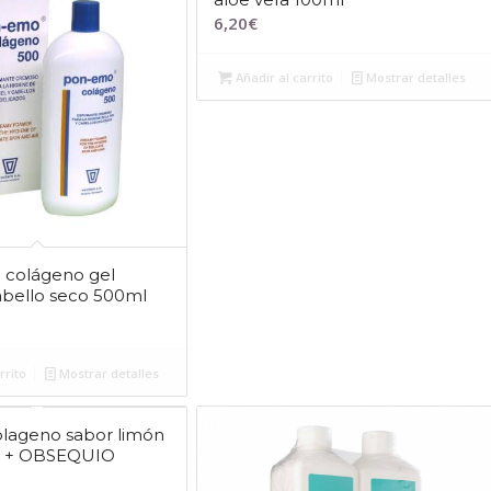
6,20
€
Añadir al carrito
Mostrar detalles
colágeno gel
bello seco 500ml
rrito
Mostrar detalles
ólageno sabor limón
g + OBSEQUIO