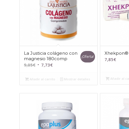
La Justicia colágeno con
Xhekpon® 
¡Oferta!
magnesio 180comp
7,85
€
El
El
9,05
€
7,73
€
precio
precio
original
actual
Añadir al ca
Añadir al carrito
Mostrar detalles
era:
es:
9,05€.
7,73€.