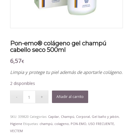
Pon-emo® colágeno gel champú
cabello seco 500ml
6,57
€
Limpia y protege tu piel además de aportarle colágeno.
2 disponibles
Añadir al carrito
SKU:
339820
Categorías:
Capilar
,
Champú
,
Corporal
,
Gel baño y jabón
,
Higiene
Etiquetas:
champú
,
colageno
,
PON-EMO
,
USO FRECUENTE
,
VECTEM