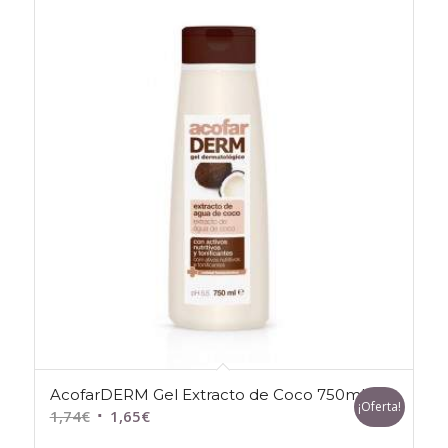
AcofarDERM Gel Extracto de Coco 750ml
¡Oferta!
El
El
1,74
€
1,65
€
precio
precio