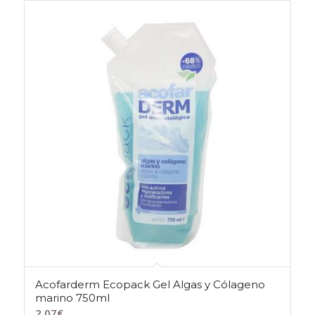
Acofarderm Ecopack Gel Algas y Cólageno
marino 750ml
2,07
€