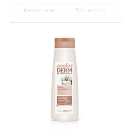
original
actual
Añadir al carrito
Mostrar detalles
era:
es:
1,74€.
1,65€.