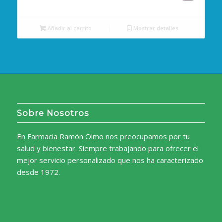
precio
precio
original
actual
Añadir al carrito
Mostrar detalles
era:
es:
2,15€.
1,65€.
Sobre Nosotros
En Farmacia Ramón Olmo nos preocupamos por tu
salud y bienestar. Siempre trabajando para ofrecer el
mejor servicio personalizado que nos ha caracterizado
desde 1972.