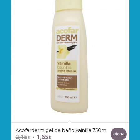
Acofarderm gel de baño vainilla 750ml
¡Oferta!
2,15
1,65
El
El
€
€