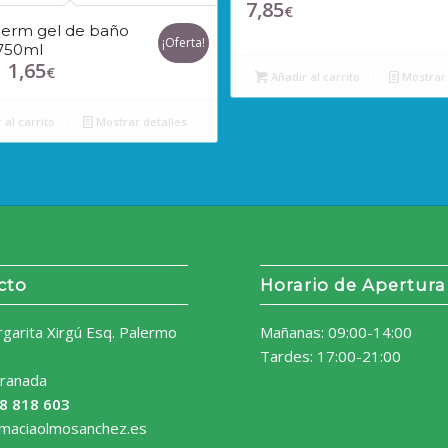
7,85
€
derm gel de baño
¡Oferta!
 750ml
1,65
l
El
€
Añadir al carrito
Mostrar 
recio
precio
riginal
actual
 al carrito
Mostrar detalles
ra:
es:
,15€.
1,65€.
cto
Horario de Apertura
rgarita Xirgú Esq. Palermo
Mañanas: 09:00-14:00
Tardes: 17:00-21:00
ranada
8 818 603
rmaciaolmosanchez.es