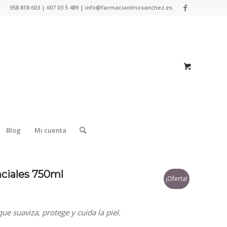
958 818 603 | 607 03 5 489 | info@farmaciaolmosanchez.es
Blog
Mi cuenta
nciales 750ml
¡Oferta!
que suaviza, protege y cuida la piel.