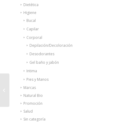
Dietética
Higiene
Bucal
Capilar
Corporal
Depilación/Decoloración
Desodorantes
Gel baño y jabón
Intima
Pies y Manos
Acofarderm gel
Marcas
dermatológico aceite
Natural Bio
de argán 750ml
Promoción
Salud
Sin categoría