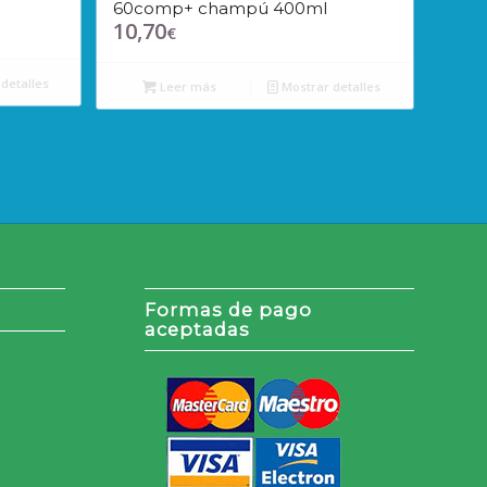
60comp+ champú 400ml
10,70
€
detalles
Leer más
Mostrar detalles
Formas de pago
aceptadas