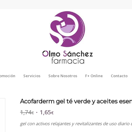
omoción
Servicios
Sobre Nosotros
F+ Online
Contacto
Acofarderm gel té verde y aceites ese
1,74
1,65
El
El
€
€
precio
precio
gel con activos relajantes y revitalizantes de uso diario 
original
actual