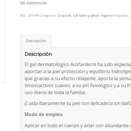
era:
es:
Sin existencias
1,74€.
1,65€.
SKU:
206144
Categorías:
Corporal
,
Gel baño y jabón
,
Higiene
Etiquetas:
Descripción
Descripción
El gel dermatológico Acofarderm ha sido especi
aportan a la piel protección y equilibrio hidrolip
que gracias a su efecto relajante, aporta la sens
tensioactivos suaves, a su pH fisiológico y a su f
uso diario de toda la familia.
¡Cuida diariamente tu piel con delicadeza sin dañar
Modo de empleo
Aplicar en todo el cuerpo y aclar con abundante