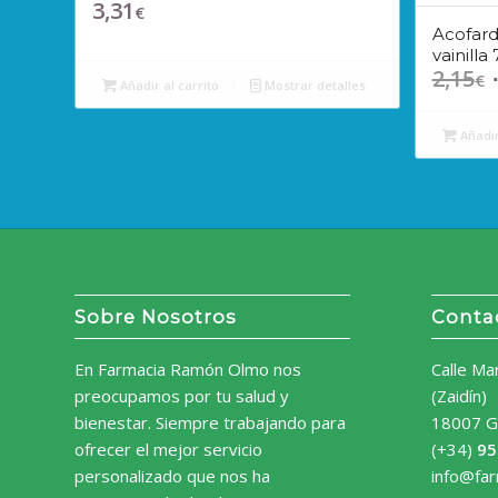
3,31
€
Acofar
vainilla
2,15
E
€
Añadir al carrito
Mostrar detalles
p
o
Añadir
e
2
Sobre Nosotros
Conta
En Farmacia Ramón Olmo nos
Calle Ma
preocupamos por tu salud y
(Zaidín)
bienestar. Siempre trabajando para
18007 G
ofrecer el mejor servicio
(+34)
95
personalizado que nos ha
info@fa