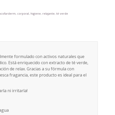
acofarderm
,
corporal
,
higiene
,
relajante
,
té verde
almente formulado con activos naturales que
ídico. Está enriquecido con extracto de té verde,
ación de relax. Gracias a su fórmula con
resca fragancia, este producto es ideal para el
la ni irritarla!
 agua