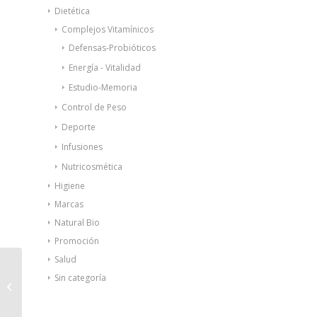
Dietética
Complejos Vitamínicos
Defensas-Probióticos
Energía - Vitalidad
Estudio-Memoria
Control de Peso
Deporte
Infusiones
Nutricosmética
Higiene
Marcas
Natural Bio
Promoción
Salud
Lambda Control®
Sin categoría
crema desodorante
50ml+50ml