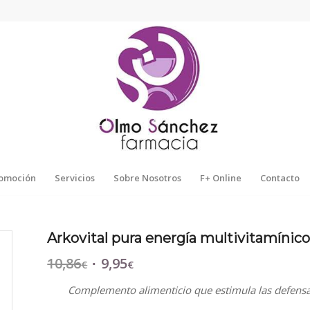
omoción
Servicios
Sobre Nosotros
F+ Online
Contacto
Arkovital pura energía multivitamíni
10,86
9,95
El
El
€
€
precio
precio
Complemento alimenticio que estimula las defensa
original
actual