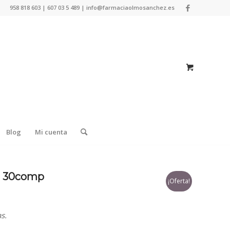
958 818 603 | 607 03 5 489 | info@farmaciaolmosanchez.es
Blog
Mi cuenta
co 30comp
¡Oferta!
s.