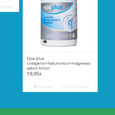
detalles
Epa-plus
colageno+hialuronico+magnesio
sabor limón
19,05
€
Leer más
Mostrar detalles