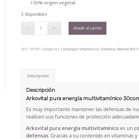
era:
es:
100% origen vegetal.
10,86€.
9,95€.
5 disponibles
Añadir al carrito
SKU:
181991
Categorías:
Complejos Vitamínicos
,
Dietética
,
Natural Bio
E
Descripción
Descripción
Arkovital pura energía multivitamínico 30co
Es muy importante mantener las defensas de nu
realicen sus funciones de protección adecuadam
Arkovital pura energía multivitamínico
es un
c
defensas
. Gracias a su contenido en vitaminas 