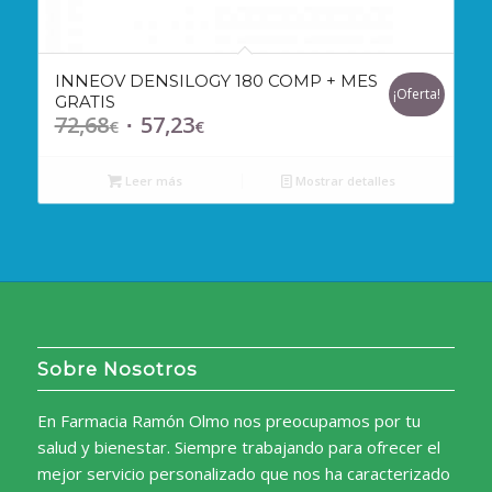
INNEOV DENSILOGY 180 COMP + MES
¡Oferta!
GRATIS
72,68
57,23
El
El
€
€
precio
precio
original
actual
Leer más
Mostrar detalles
era:
es:
72,68€.
57,23€.
Sobre Nosotros
En Farmacia Ramón Olmo nos preocupamos por tu
salud y bienestar. Siempre trabajando para ofrecer el
mejor servicio personalizado que nos ha caracterizado