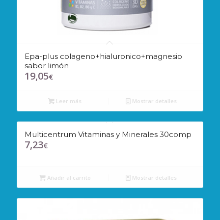
Epa-plus colageno+hialuronico+magnesio
sabor limón
19,05
€
Leer más
Mostrar detalles
Multicentrum Vitaminas y Minerales 30comp
7,23
€
Añadir al carrito
Mostrar detalles