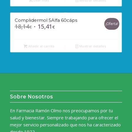
Leer más
Mostrar detalles
Complidermol 5Alfa 60cáps
¡Oferta!
18,14
15,41
El
El
€
€
precio
precio
original
actual
Añadir al carrito
Mostrar detalles
era:
es:
18,14€.
15,41€.
Sobre Nosotros
En Farmacia Ramón Olmo nos preocupamos por tu
salud y bienestar. Siempre trabajando para ofrecer el
mejor servicio personalizado que nos ha caracterizado
desde 1972.