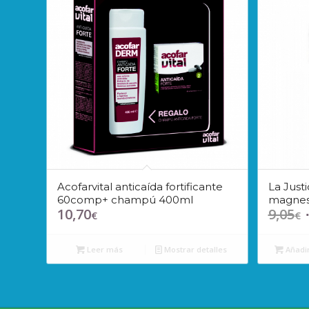
Acofarvital anticaída fortificante
La Just
60comp+ champú 400ml
magnes
10,70
9,05
E
€
€
p
o
Leer más
Mostrar detalles
Añadir
e
9