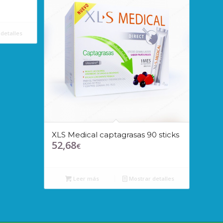
detalles
XLS Medical captagrasas 90 sticks
52,68
€
Leer más
Mostrar detalles