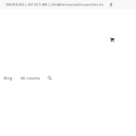
958 818 603 | 607 03 5 489 | info@farmaciaolmosanchez.es
Blog
Mi cuenta