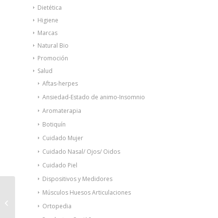
Dietética
Higiene
Marcas
Natural Bio
Promoción
Salud
Aftas-herpes
Ansiedad-Estado de animo-Insomnio
Aromaterapia
Botiquín
Cuidado Mujer
Cuidado Nasal/ Ojos/ Oidos
Cuidado Piel
Dispositivos y Medidores
Músculos Huesos Articulaciones
DC Pharm Desvelt
Ortopedia
Oseo 3+ polvo 400g