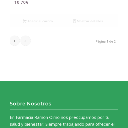
10,70
€
Añadir al carrito
Mostrar detalles
1
2
Página 1 de 2
Sobre Nosotros
En Farmacia Ramón Olmo nos preocupamos por tu
salud y bienestar. Siempre trabajando para ofrecer el