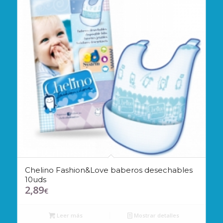
Chelino Fashion&Love baberos desechables
10uds
2,89
€
Leer más
Mostrar detalles