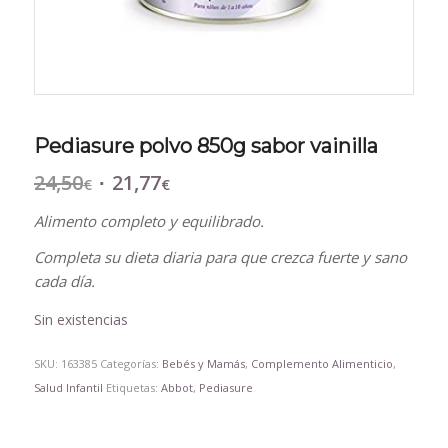
Pediasure polvo 850g sabor vainilla
24,50
21,77
El
El
€
€
precio
precio
Alimento completo y equilibrado.
original
actual
era:
es:
Completa su dieta diaria para que crezca fuerte y sano
24,50€.
21,77€.
cada día.
Sin existencias
SKU:
163385
Categorías:
Bebés y Mamás
,
Complemento Alimenticio
,
Salud Infantil
Etiquetas:
Abbot
,
Pediasure