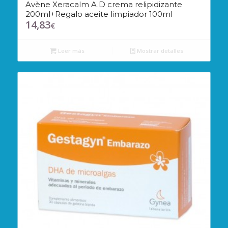
Avène Xeracalm A.D crema relipidizante
200ml+Regalo aceite limpiador 100ml
14,83
€
Leer más
Mostrar detalles