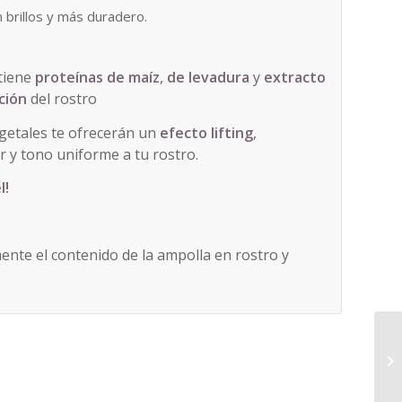
in brillos y más duradero.
ntiene
proteínas
de
maíz
,
de levadura
y
extracto
ción
del rostro
egetales te ofrecerán un
efecto lifting
,
or y tono uniforme a tu rostro.
l!
mente el contenido de la ampolla en rostro y