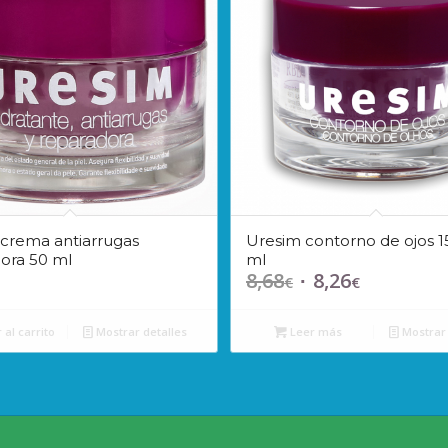
crema antiarrugas
Uresim contorno de ojos 1
ora 50 ml
ml
8,68
8,26
El
El
€
€
precio
precio
original
actual
 al carrito
Mostrar detalles
Leer más
Mostrar 
era:
es:
8,68€.
8,26€.