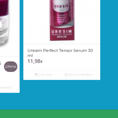
Uresim Perfect Tensor Serum 30
ml
11,98
€
5
¡Oferta!
Leer más
Mostrar detalles
detalles