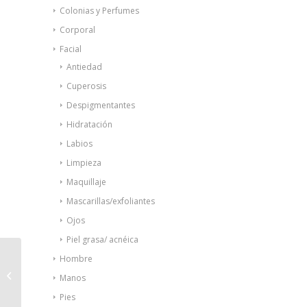
Colonias y Perfumes
Corporal
Facial
Antiedad
Cuperosis
Despigmentantes
Hidratación
Labios
Limpieza
Maquillaje
Mascarillas/exfoliantes
Ojos
Piel grasa/ acnéica
Hombre
Germinal Acción
Manos
Inmediata 10amp
Pies