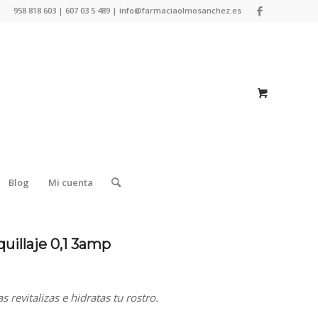
958 818 603 | 607 03 5 489 | info@farmaciaolmosanchez.es
Blog
Mi cuenta
uillaje 0,1 3amp
 revitalizas e hidratas tu rostro.