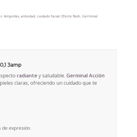
as:
Ampollas
,
antiedad
,
cuidado facial
,
Efecto flash
,
Germinal
 0,1 3amp
 aspecto
radiante
y saludable.
Germinal Acción
pieles claras, ofreciendo un cuidado que te
s de expresión.