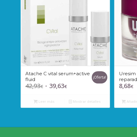
Atache C vital serum+active
Uresim 
¡Oferta!
fluid
reparad
42,93
39,63
8,68
El
El
€
€
€
precio
precio
original
actual
Leer más
Mostrar detalles
Añadir
era:
es:
42,93€.
39,63€.