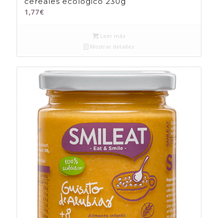
cereales ecologico 230g
1,77
€
Leer más
Mostrar detalles