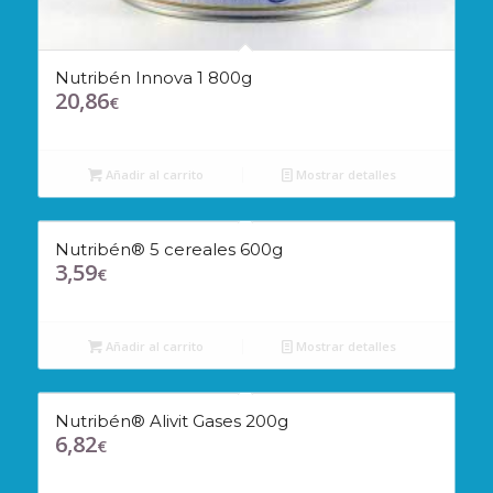
Nutribén Innova 1 800g
20,86
€
Añadir al carrito
Mostrar detalles
Nutribén® 5 cereales 600g
3,59
€
Añadir al carrito
Mostrar detalles
Nutribén® Alivit Gases 200g
6,82
€