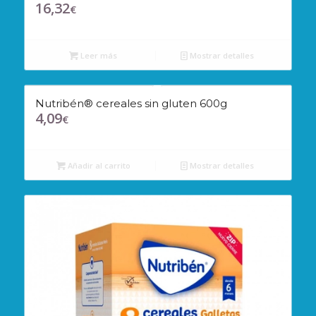
16,32
€
Leer más
Mostrar detalles
Nutribén® cereales sin gluten 600g
4,09
€
Añadir al carrito
Mostrar detalles