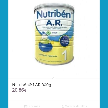
Nutribén® 1 AR 800g
20,86
€
Leer más
Mostrar detalles