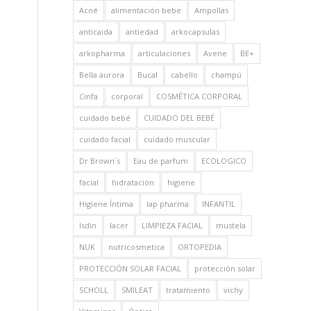
Acné
alimentación bebe
Ampollas
anticaida
antiedad
arkocapsulas
arkopharma
articulaciones
Avene
BE+
Bella aurora
Bucal
cabello
champú
Cinfa
corporal
COSMÉTICA CORPORAL
cuidado bebé
CUIDADO DEL BEBÉ
cuidado facial
cuidado muscular
Dr Brown´s
Eau de parfum
ECOLOGICO
facial
hidratación
higiene
Higiene Íntima
Iap pharma
INFANTIL
Isdin
lacer
LIMPIEZA FACIAL
mustela
NUK
nutricosmetica
ORTOPEDIA
PROTECCIÓN SOLAR FACIAL
protección solar
SCHOLL
SMILEAT
tratamiento
vichy