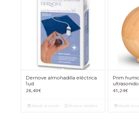
Dernove almohadilla eléctrica
Prim humid
1ud
ultrasonido
26,40
€
41,24
€
Añadir al carrito
Mostrar detalles
Añadir al ca