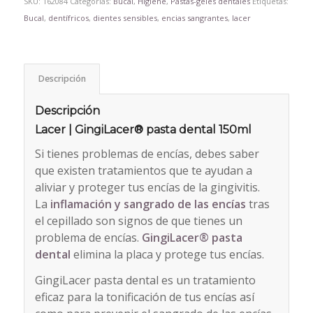
SKU:
162084
Categorías:
Bucal
,
Higiene
,
Pastas-geles dentales
Etiquetas:
Bucal
,
dentífricos
,
dientes sensibles
,
encias sangrantes
,
lacer
Descripción
Descripción
Lacer | GingiLacer® pasta dental 150ml
Si tienes problemas de encías, debes saber
que existen tratamientos que te ayudan a
aliviar y proteger tus encías de la gingivitis.
La
inflamación y sangrado de las encías
tras
el cepillado son signos de que tienes un
problema de encías.
GingiLacer
®
pasta
dental
elimina la placa y protege tus encías.
GingiLacer pasta dental es un tratamiento
eficaz para la tonificación de tus encías así