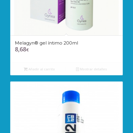
Melagyn® gel íntimo 200ml
8,68
€
Añadir al carrito
Mostrar detalles